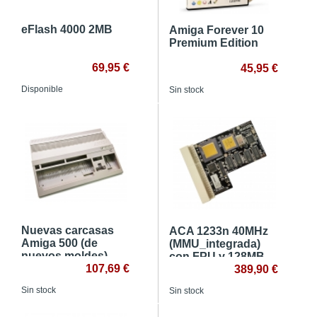
eFlash 4000 2MB
Amiga Forever 10
Premium Edition
69,95 €
45,95 €
Disponible
Sin stock
Nuevas carcasas
ACA 1233n 40MHz
Amiga 500 (de
(MMU_integrada)
nuevos moldes)
con FPU y 128MB
107,69 €
de RAM
389,90 €
Sin stock
Sin stock