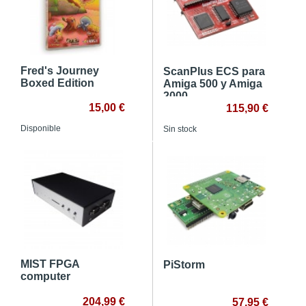
Fred's Journey
ScanPlus ECS para
Boxed Edition
Amiga 500 y Amiga
2000
15,00 €
115,90 €
Disponible
Sin stock
MIST FPGA
PiStorm
computer
204,99 €
57,95 €