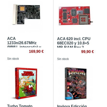
ACA
ACA 620 incl. CPU
1233n/26.67MHz
68EC020 y 10.8+5
(MMU_integrada) y
MB RAM Rev.2
128MB de RAM
169,90 €
99,90 €
Sin stock
Sin stock
Turbo Tomato
Inviyya Edicción