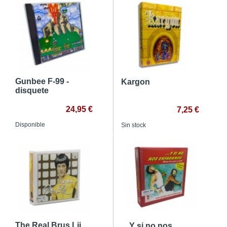
Gunbee F-99 -
Kargon
disquete
24,95 €
7,25 €
Disponible
Sin stock
The Real Brus Lii
... Y si no nos