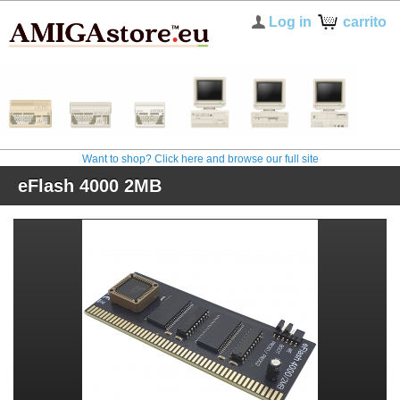
Log in
carrito
Want to shop? Click here and browse our full site
eFlash 4000 2MB