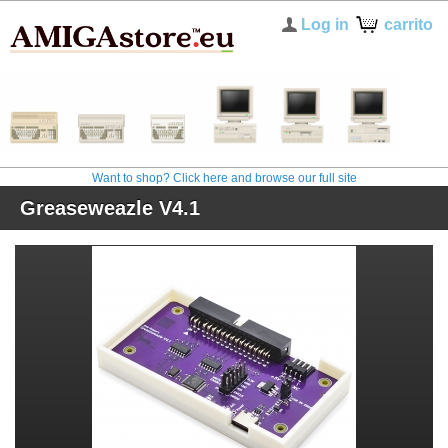
Log in
carrito
Want to shop? Click here and browse our full site
Greaseweazle V4.1