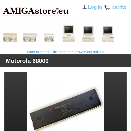
Log in
carrito
Want to shop? Click here and browse our full site
Motorola 68000