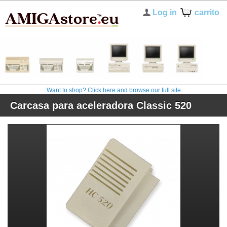
Log in
carrito
Want to shop? Click here and browse our full site
Carcasa para aceleradora Classic 520