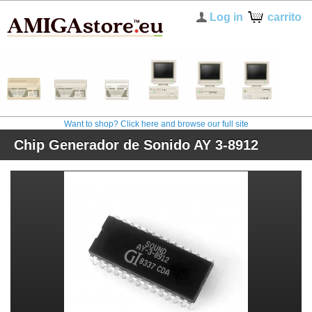
Log in
carrito
Want to shop? Click here and browse our full site
Chip Generador de Sonido AY 3-8912