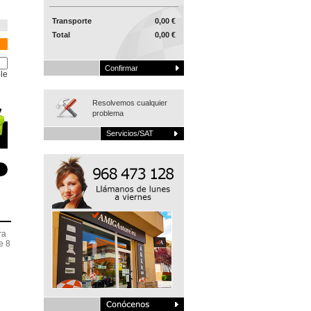
Transporte
0,00 €
Total
0,00 €
Confirmar
le
Resolvemos cualquier
problema
Servicios/SAT
ra
e 8