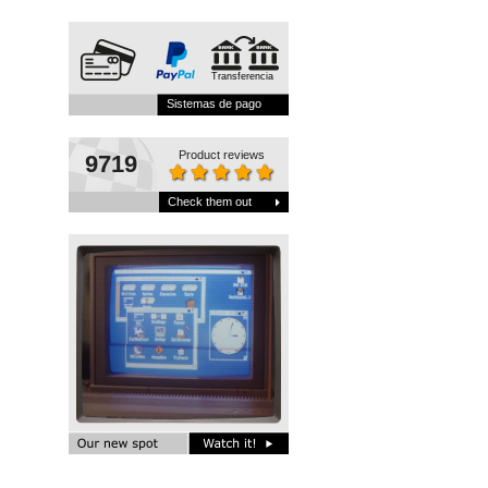
Transferencia
Sistemas de pago
Product reviews
9719
Check them out