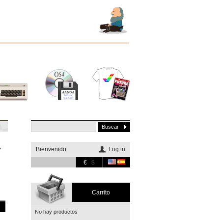
Otros
Software
Merchandising
sistemas
Bienvenido
Log in
Y
€
$
Carrito
No hay productos