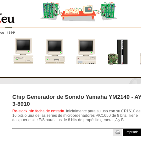
nce 1999
0
Amiga 4000
Amiga 3000
Amiga 2000
Nuevos
sistemas
Chip Generador de Sonido Yamaha YM2149 - A
3-8910
Re-stock: sin fecha de entrada.
Inicialmente para su uso con su CP1610 de
16 bits o una de las series de microordenadores PIC1650 de 8 bits. Tiene
dos puertos de E/S paralelos de 8 bits de propósito general, A y B.
Imprimir