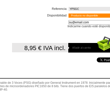
Referencia:
YPSGC
Disponibilidad:
Producto no disponible
Indicarme cuando esté disponib
8,95 €
IVA incl.
Añadir al carrito
able de 3 Voces (PSG) diseñado por General Instrument en 1978. Inicialmente pa
ries de microordenadores PIC1650 de 8 bits. Tiene dos puertos de E/S paralelos d
IP-40.