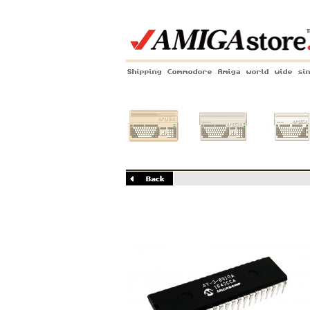
Shipping Commodore Amiga world wide si
Amiga 500
Amiga 1200
Amiga 60