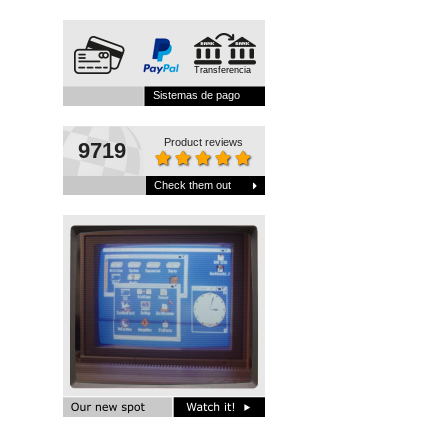
Transferencia
Sistemas de pago
Product reviews
9719
Check them out