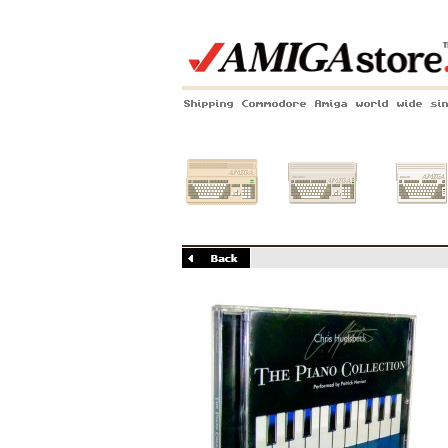
Shipping Commodore Amiga world wide si
Amiga 500
Amiga 1200
Amiga 60