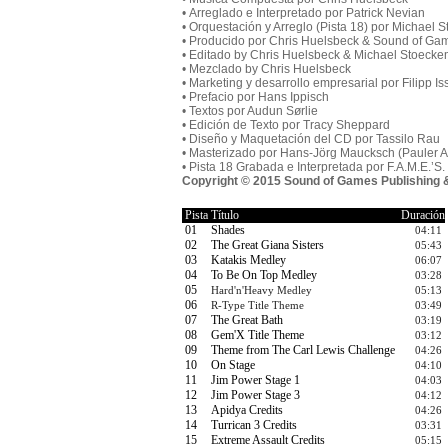
• Arreglado e Interpretado por Patrick Nevian
• Orquestación y Arreglo (Pista 18) por Michael
• Producido por Chris Huelsbeck & Sound of Ga
• Editado by Chris Huelsbeck & Michael Stoeck
• Mezclado by Chris Huelsbeck
• Marketing y desarrollo empresarial por Filipp Is
• Prefacio por Hans Ippisch
• Textos por Audun Sørlie
• Edición de Texto por Tracy Sheppard
• Diseño y Maquetación del CD por Tassilo Rau
• Masterizado por Hans-Jörg Maucksch (Pauler A
• Pista 18 Grabada e Interpretada por F.A.M.E.’
Copyright © 2015 Sound of Games Publishing 
Pista
Título
Duración
01
Shades
04:11
02
The Great Giana Sisters
05:43
03
Katakis Medley
06:07
04
To Be On Top Medley
03:28
05
Hard'n'Heavy Medley
05:13
06
R-Type Title Theme
03:49
07
The Great Bath
03:19
08
Gem'X Title Theme
03:12
09
Theme from The Carl Lewis Challenge
04:26
10
On Stage
04:10
11
Jim Power Stage 1
04:03
12
Jim Power Stage 3
04:12
13
Apidya Credits
04:26
14
Turrican 3 Credits
03:31
15
Extreme Assault Credits
05:15