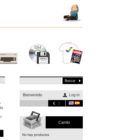
Otros
Software
Merchandising
sistemas
Bienvenido
Log in
0
€
$
is
o
Carrito
No hay productos