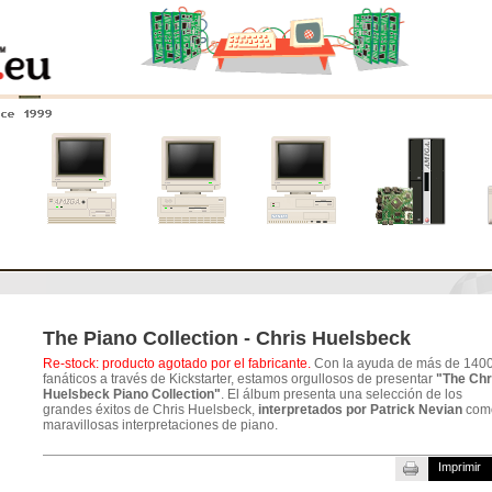
nce 1999
0
Amiga 4000
Amiga 3000
Amiga 2000
Nuevos
sistemas
The Piano Collection - Chris Huelsbeck
Re-stock: producto agotado por el fabricante.
Con la ayuda de más de 140
fanáticos a través de Kickstarter, estamos orgullosos de presentar
"The Chr
Huelsbeck Piano Collection"
. El álbum presenta una selección de los
grandes éxitos de Chris Huelsbeck,
interpretados por Patrick Nevian
com
maravillosas interpretaciones de piano.
Imprimir