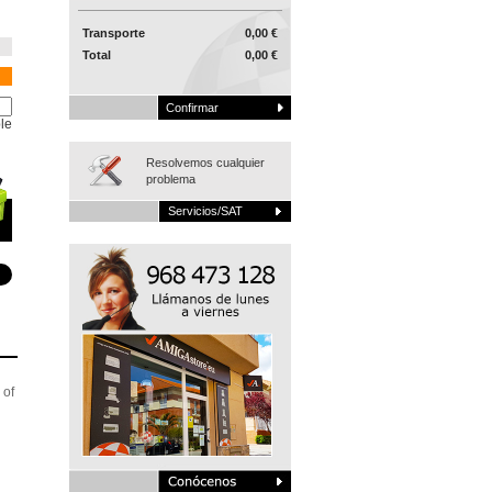
Transporte
0,00 €
Total
0,00 €
Confirmar
le
Resolvemos cualquier
problema
Servicios/SAT
 of