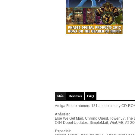
Más
Reviews
FAQ
Amiga Future número 131 a todo color y CD-ROM
Análisis:
Else We Get Mad, Chrono Quest, Tower 57, The
OS4 Depot Updates, SimpleMail, WinUAE, AT 2
Especial: