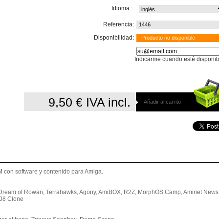
Idioma :
Referencia:
1446
Disponibilidad:
Producto no disponible
Indicarme cuando esté disponib
9,50 €
IVA incl.
Añadir al carrito
 con software y contenido para Amiga.
 Dream of Rowan, Terrahawks, Agony, AmiBOX, R2Z, MorphOS Camp, Aminet News
008 Clone