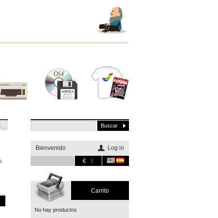
Otros
Software
Merchandising
sistemas
Bienvenido
Log in
a
€
$
Carrito
No hay productos