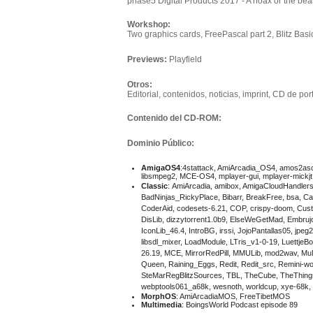
phase5 Digital Products 2017 - A hoax or the b
Workshop:
Two graphics cards, FreePascal part 2, Blitz Basi
Previews:
Playfield
Otros:
Editorial, contenidos, noticias, imprint, CD de port
Contenido del CD-ROM:
Dominio Público:
AmigaOS4
:4stattack, AmiArcadia_OS4, amos2ascii
libsmpeg2, MCE-OS4, mplayer-gui, mplayer-mickjt
Classic
: AmiArcadia, amibox, AmigaCloudHandler
BadNinjas_RickyPlace, Bibarr, BreakFree, bsa, Ca
CoderAid, codesets-6.21, COP, crispy-doom, Cu
DisLib, dizzytorrent1.0b9, ElseWeGetMad, Embru
IconLib_46.4, IntroBG, irssi, JojoPantallas05, jpeg
libsdl_mixer, LoadModule, LTris_v1-0-19, Luettj
26.19, MCE, MirrorRedPill, MMULib, mod2wav, Mu
Queen, Raining_Eggs, Redit, Redit_src, Remini-
SteMarRegBlitzSources, TBL, TheCube, TheThings
webptools061_a68k, wesnoth, worldcup, xye-68k,
MorphOS
: AmiArcadiaMOS, FreeTibetMOS
Multimedia
: BoingsWorld Podcast episode 89