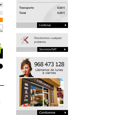
Transporte
0,00 €
Total
0,00 €
Confirmar
le
Resolvemos cualquier
problema
Servicios/SAT
,