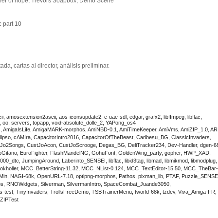
earer of hope, Trevors Soapbox, Demo Scene
c part 10
ada, cartas al director, análisis preliminar.
, amosextension2ascii, aos-iconsupdate2, e-uae-sdl, edgar, grafx2, libffmpeg, libflac,
, oo, servers, topapp, void-absolute_dolle_2, YAPong_os4
s, AmigaIsLife, AmigaMARK-morphos, AmiNBD-0.1, AmiTimeKeeper, AmiVms, AmiZIP_1.0, AR
lipso, cAMIra, CapacitorIntro2016, CapacitorOfTheBeast, Caribesu_BG, ClassicInvaders,
stJo2Songs, CustJoAcon, CustJoScrooge, Degas_BG, DeliTracker234, Dev-Handler, dgen-6
joGitano, EuroFighter, FlashMandelNG, GohuFont, GoldenWing_party, gopher, HWP_XAD,
2000_dtc, JumpingAround, Laberinto_SENSEI, libflac, libid3tag, libmad, libmikmod, libmodplug,
eBookholler, MCC_BetterString-11.32, MCC_NList-0.124, MCC_TextEditor-15.50, MCC_TheBar-
Min, NAGI-68k, OpenURL-7.18, optipng-morphos, Pathos, pixman_lib, PTAF, Puzzle_SENSE
wos, RNOWidgets, Silverman, SilvermanIntro, SpaceCombat_Juande3050,
-test, TinyInvaders, TrollsFreeDemo, TSBTrainerMenu, tworld-68k, tzdev, Viva_Amiga-FR,
 ZIPTest