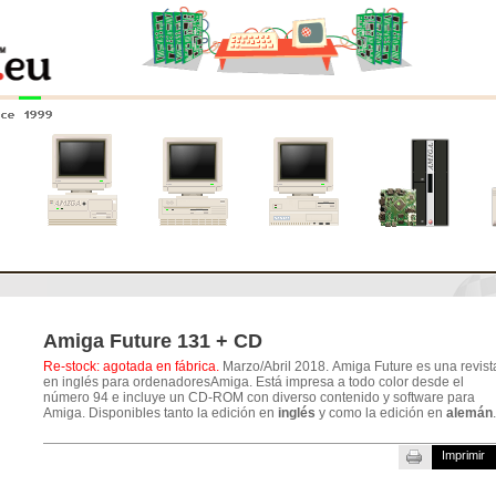
nce 1999
0
Amiga 4000
Amiga 3000
Amiga 2000
Nuevos
sistemas
Amiga Future 131 + CD
Re-stock: agotada en fábrica.
Marzo/Abril 2018. Amiga Future es una revist
en inglés para ordenadoresAmiga. Está impresa a todo color desde el
número 94 e incluye un CD-ROM con diverso contenido y software para
Amiga. Disponibles tanto la edición en
inglés
y como la edición en
alemán
.
Imprimir