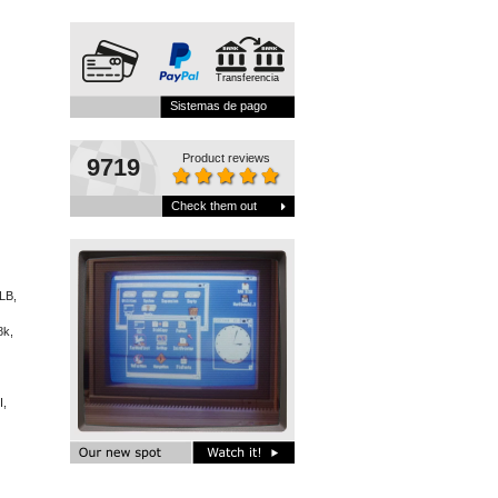
Transferencia
Sistemas de pago
Product reviews
9719
Check them out
LB,
8k,
I,