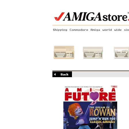
Shipping Commodore Amiga world wide si
Amiga 500
Amiga 1200
Amiga 60