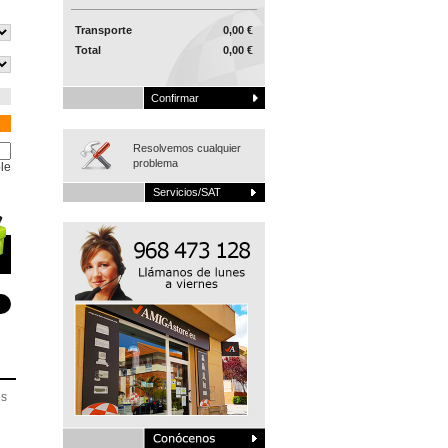
Transporte
0,00 €
Total
0,00 €
Confirmar
Resolvemos cualquier
problema
le
Servicios/SAT
es