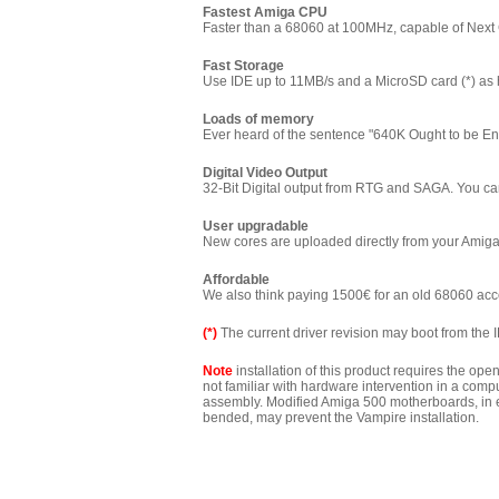
Fastest Amiga CPU
Faster than a 68060 at 100MHz, capable of Next Ge
Fast Storage
Use IDE up to 11MB/s and a MicroSD card (*) as 
Loads of memory
Ever heard of the sentence "640K Ought to be En
Digital Video Output
32-Bit Digital output from RTG and SAGA. You c
User upgradable
New cores are uploaded directly from your Amiga,
Affordable
We also think paying 1500€ for an old 68060 acc
(*)
The current driver revision may boot from the ID
Note
installation of this product requires the op
not familiar with hardware intervention in a co
assembly. Modified Amiga 500 motherboards, in ex
bended, may prevent the Vampire installation.