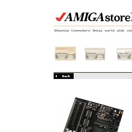
Shipping Commodore Amiga world wide si
Amiga 500
Amiga 1200
Amiga 60