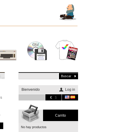
Otros
Software
Merchandising
sistemas
Bienvenido
Log in
es
€
$
.
Carrito
No hay productos