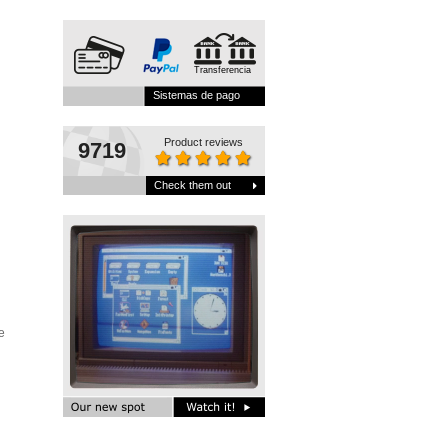
Transferencia
Sistemas de pago
Product reviews
9719
Check them out
e