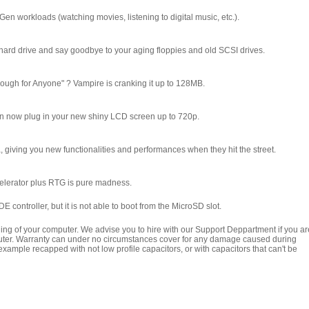
n workloads (watching movies, listening to digital music, etc.).
hard drive and say goodbye to your aging floppies and old SCSI drives.
ough for Anyone" ? Vampire is cranking it up to 128MB.
an now plug in your new shiny LCD screen up to 720p.
 giving you new functionalities and performances when they hit the street.
elerator plus RTG is pure madness.
E controller, but it is not able to boot from the MicroSD slot.
ening of your computer. We advise you to hire with our Support Deppartment if you ar
mputer. Warranty can under no circumstances cover for any damage caused during
ample recapped with not low profile capacitors, or with capacitors that can't be