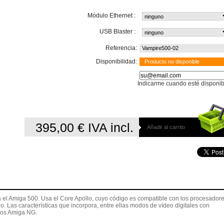
Módulo Ethernet :
USB Blaster :
Referencia:
Vampire500-02
Disponibilidad:
Producto no disponible
Indicarme cuando esté disponib
395,00 €
IVA incl.
Añadir al carrito
 el Amiga 500. Usa el Core Apollo, cuyo código es compatible con los procesador
. Las características que incorpora, entre ellas modos de vídeo digitales con
 los Amiga NG.