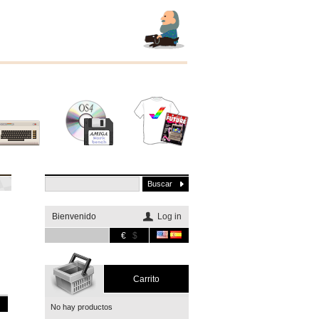
Otros
Software
Merchandising
sistemas
Bienvenido
Log in
€
$
Carrito
No hay productos