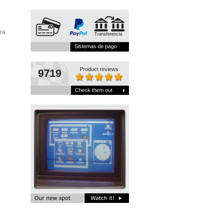
ra
Transferencia
Sistemas de pago
Product reviews
9719
Check them out