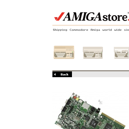
Shipping Commodore Amiga world wide si
Amiga 500
Amiga 1200
Amiga 60