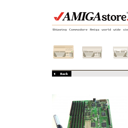
Shipping Commodore Amiga world wide si
Amiga 500
Amiga 1200
Amiga 60