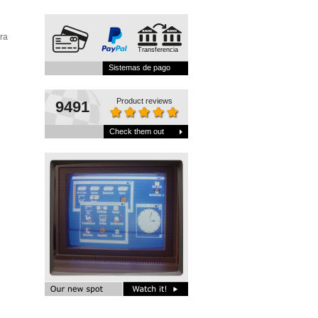
ra
Transferencia
Sistemas de pago
Product reviews
9491
Check them out