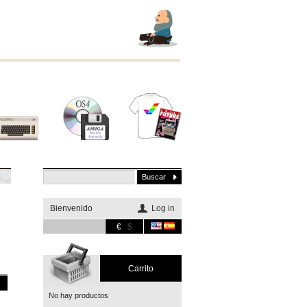
Otros
Software
Merchandising
sistemas
Bienvenido
Log in
€
$
Carrito
No hay productos