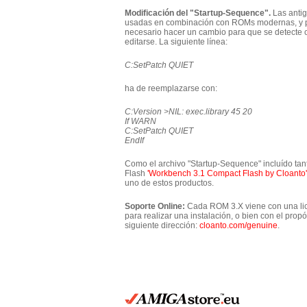
Modificación del "Startup-Sequence".
Las anti
usadas en combinación con ROMs modernas, y po
necesario hacer un cambio para que se detecte c
editarse. La siguiente línea:
C:SetPatch QUIET
ha de reemplazarse con:
C:Version >NIL: exec.library 45 20
If WARN
C:SetPatch QUIET
EndIf
Como el archivo "Startup-Sequence" incluído tan
Flash
'Workbench 3.1 Compact Flash by Cloanto'
uno de estos productos.
Soporte Online:
Cada ROM 3.X viene con una lic
para realizar una instalación, o bien con el propó
siguiente dirección:
cloanto.com/genuine
.