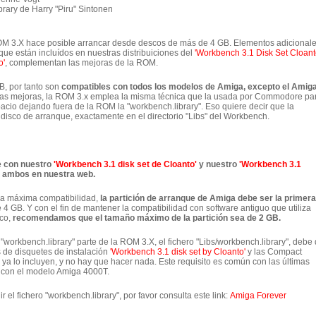
brary de Harry "Piru" Sintonen
 ROM 3.X hace posible arrancar desde descos de más de 4 GB. Elementos adicionale
 que están incluídos en nuestras distribuiciones del
'Workbench 3.1 Disk Set Cloan
o'
, complementan las mejoras de la ROM.
, por tanto son
compatibles con todos los modelos de Amiga, excepto el Amig
a las mejoras, la ROM 3.x emplea la misma técnica que la usada por Commodore pa
cio dejando fuera de la ROM la "workbench.library". Eso quiere decir que la
 disco de arranque, exactamente en el directorio "Libs" del Workbench.
e con nuestro
'Workbench 3.1 disk set de Cloanto'
y nuestro
'Workbench 3.1
s ambos en nuestra web.
ra máxima compatibilidad,
la partición de arranque de Amiga debe ser la primera
4 GB. Y con el fin de mantener la compatibilidad con software antiguo que utiliza
sco,
recomendamos que el tamaño máximo de la partición sea de 2 GB.
 "workbench.library" parte de la ROM 3.X, el fichero "Libs/workbench.library", debe
s de disquetes de instalación
'Workbench 3.1 disk set by Cloanto'
y las Compact
ya lo incluyen, y no hay que hacer nada. Este requisito es común con las últimas
on el modelo Amiga 4000T.
el fichero "workbench.library", por favor consulta este link:
Amiga Forever