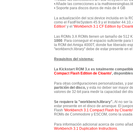
• Añade las correcciones a la mathieeesingbas.li
• Soporte para discos duros de más de 4 GB
La actualización del scsi.device incluida en la
como el FastFileSystem 45.9 y el Installer 44.10,
Edition'
y el
'Workbench 3.1 CF Edition by Cloant
Las ROMs 3.X ROMs tienen un tamaño de 512 KB
1000
. Para conseguir el espacio suficiente par
la ROM del Amiga 4000T, donde fue liberado espa
"workbench.library" debe de estar presente en el
Requisitos del sistema:
La Kickstart ROM 3.x es totalmente compatibl
Compact Flash Edition de Cloanto'
, disponible
Para otras configuraciones personalizadas, y pa
partición del disco,
y esta no deber ser mayor de 
valores de 32-bit para medir la capacidad del di
Se requiere la "workbench.library".
Al no ser la
estar presente en el disco de arranque. El juego
Flash
'Workbench 3.1 Compact Flash by Cloanto'
ROMs de Commodore y ESCOM, como la usada c
Para información adicional acerca de como añadir 
Workbench 3.1 Duplication Instructions
.