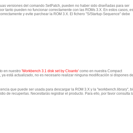
guas versiones del comando SetPatch, pueden no haber sido diseñadas para ser
r tanto pueden no funcionar correctamente con las ROMs 3.X. En estos casos, e
orrectamente y evite parchear la ROM 3.X. El fichero "S/Startup-Sequence" debe
to en nuestro
'Workbench 3.1 disk set by Cloanto'
como en nuestra Compact
, ya está actualizado, no es necesario realizar ninguna modificación si dispones d
encia que puede ser usada para descargar la ROM 3.X y la "workbench.library", b
stio de recuperlas. Necesitarás registrar el producto. Para ello, por favor consulta l