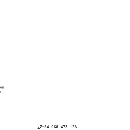
s
e
ien
a
+34 968 473 128