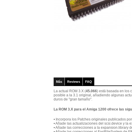
Más
Reviews
FAQ
La actual ROM 3.X (
45.066
) está basada en los 
posible a la 3.1 original, añadiendo algunas act
duros de "gran tamaño".
La ROM 3.X para el Amiga 1200 ofrece las sig
• Incorpora los Patches originales publicados po
• Añade las actualizaciones del scsi.device y la
• Añade las correcciones a la expansion.library 
• Añade las correcciones al FastFileSystem de E