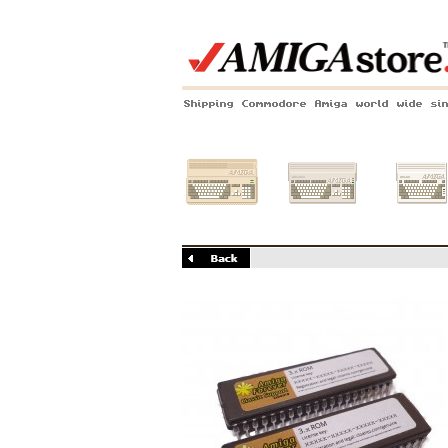
Shipping Commodore Amiga world wide si
Amiga 500
Amiga 1200
Amiga 60