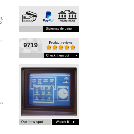
s,
Transferencia
to
Sistemas de pago
a
ra
Product reviews
9719
Check them out
 de