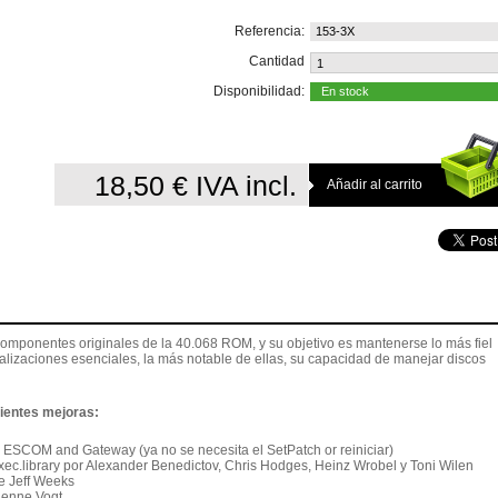
Referencia:
153-3X
Cantidad
Disponibilidad:
En stock
18,50 €
IVA incl.
componentes originales de la 40.068 ROM, y su objetivo es mantenerse lo más fiel
ualizaciones esenciales, la más notable de ellas, su capacidad de manejar discos
uientes mejoras:
r ESCOM and Gateway (ya no se necesita el SetPatch or reiniciar)
 exec.library por Alexander Benedictov, Chris Hodges, Heinz Wrobel y Toni Wilen
de Jeff Weeks
tienne Vogt