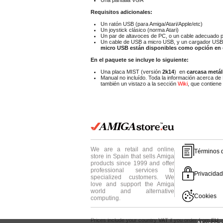
Una pantalla VGA
Requisitos adicionales:
Un ratón USB (para Amiga/Atari/Apple/etc)
Un joystick clásico (norma Atari)
Un par de altavoces de PC, o un cable adecuado pa
Un cable de USB a micro USB, y un cargador USB
micro USB están disponibles como opción en 
En el paquete se incluye lo siguiente:
Una placa MIST (versión
2k14
) en
carcasa metál
Manual no incluído. Toda la información acerca de 
también un vistazo a la sección
Wiki
, que contiene
We are a retail and online
Términos 
store in Spain that sells Amiga
products since 1999 and offer
professional services to
Privacidad
specialized customers. We
love and support the Amiga
world and alternative
Cookies
computing.
Prices include your country
VAT
if you order from
EU
·