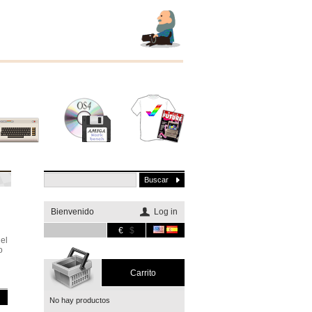
Otros
Software
Merchandising
sistemas
Bienvenido
Log in
€
$
el
o
Carrito
No hay productos