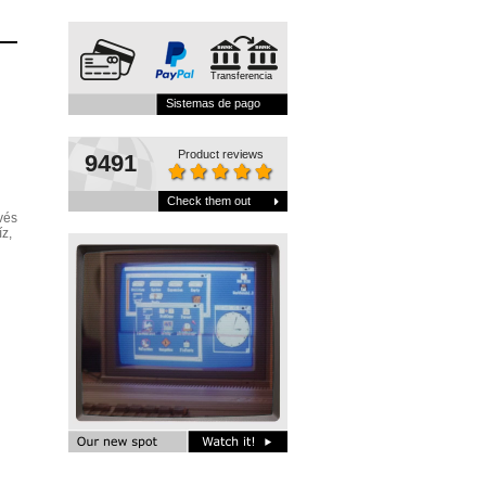
Transferencia
Sistemas de pago
Product reviews
9491
Check them out
vés
z,