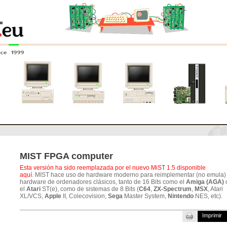
nce 1999
0
Amiga 4000
Amiga 3000
Amiga 2000
Nuevos
sistemas
MIST FPGA computer
Esta versión ha sido reemplazada por el nuevo MiST 1.5 disponible
aquí
. MIST hace uso de hardware moderno para reimplementar (no emula) 
hardware de ordenadores clásicos, tanto de 16 Bits como el
Amiga (AGA)
el
Atari
ST(e), como de sistemas de 8 Bits (
C64
,
ZX-Spectrum
,
MSX
, Atari
XL/VCS,
Apple
II, Colecovision,
Sega
Master System,
Nintendo
NES, etc).
Imprimir