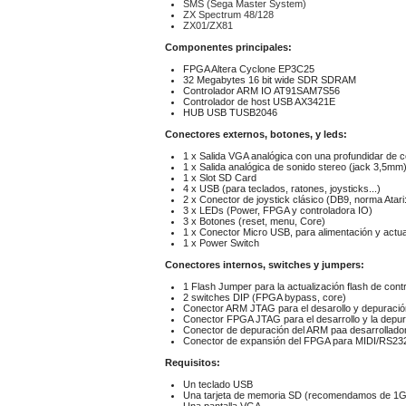
SMS (Sega Master System)
ZX Spectrum 48/128
ZX01/ZX81
Componentes principales:
FPGA Altera Cyclone EP3C25
32 Megabytes 16 bit wide SDR SDRAM
Controlador ARM IO AT91SAM7S56
Controlador de host USB AX3421E
HUB USB TUSB2046
Conectores externos, botones, y leds:
1 x
Salida VGA analógica con una profundidar de co
1 x Salida analógica de sonido stereo (jack 3,5mm
1 x Slot SD Card
4 x USB (para teclados, ratones, joysticks...)
2 x Conector de joystick clásico (DB9, norma Atari:
3 x LEDs (Power, FPGA y controladora IO)
3 x Botones (reset, menu, Core)
1 x Conector Micro USB, para alimentación y actual
1 x
Power Switch
Conectores internos, switches y jumpers:
1 Flash Jumper para la actualización flash de con
2 switches DIP (FPGA bypass, core)
Conector ARM JTAG para el desarollo y depuració
Conector FPGA JTAG para el desarrollo y la depu
Conector de depuración del ARM paa desarrollado
Conector de expansión del FPGA para MIDI/RS23
Requisitos:
Un teclado USB
Una tarjeta de memoria SD (recomendamos de 1