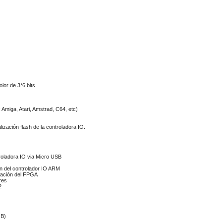
lor de 3*6 bits
)
 Amiga, Atari, Amstrad, C64, etc)
ización flash de la controladora IO.
troladora IO via Micro USB
n del controlador IO ARM
ración del FPGA
res
2
GB)