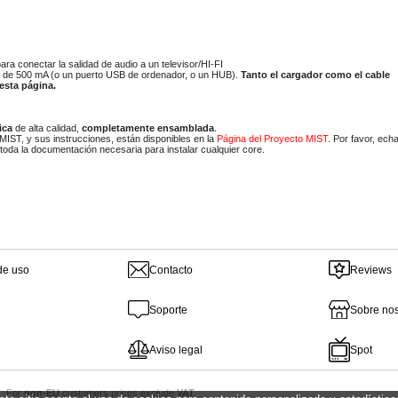
ra conectar la salidad de audio a un televisor/HI-FI
 de 500 mA (o un puerto USB de ordenador, o un HUB).
Tanto el cargador como el cable
esta página.
ica
de alta calidad,
completamente ensamblada
.
MIST, y sus instrucciones, están disponibles en la
Página del Proyecto MIST
. Por favor, ech
 toda la documentación necesaria para instalar cualquier core
.
de uso
Contacto
Reviews
Soporte
Sobre nos
Aviso legal
Spot
 For
non-EU
customers prices exclude
VAT