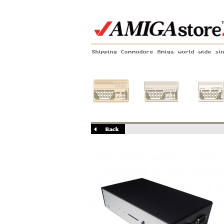
Shipping Commodore Amiga world wide si
Amiga 500
Amiga 1200
Amiga 60