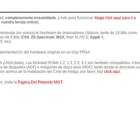
dad,
completamente ensamblado
, y listo para funcionar.
Haga click aquí para ir a
 nuestra tienda online)
.
mentar (no emula) el hardware de ordenadores clásicos, tanto de 16 Bits como
s de 8 Bits (
C64
,
ZX-Spectrum
,
MSX
, Atari XL/VCS,
Apple
II,
, etc).
plementación del hardware original en un chip FPGA.
y AGA (beta). Las Kickstart ROMs 1.2, 1.3, 2.0, 3.1 son también compatibles. A tra
 de disquetes (ADF) e imágenes de disco duro (HDF), tanto desde el directorio raí
n acerca de la instalación del Core de Amiga, por favor, ház
click aquí
.
, visita la
Pagina Del Proyecto MIST
.