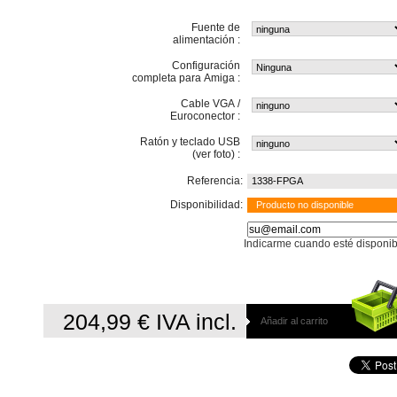
Fuente de
alimentación :
Configuración
completa para Amiga :
Cable VGA /
Euroconector :
Ratón y teclado USB
(ver foto) :
Referencia:
1338-FPGA
Disponibilidad:
Producto no disponible
Indicarme cuando esté disponib
204,99 €
IVA incl.
Añadir al carrito