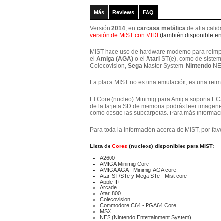
Más
Reviews
FAQ
Versión
2014
, en
carcasa metálica
de alta cali
versión de MiST con MIDI
(también disponible en
MIST hace uso de hardware moderno para reimple
el
Amiga (AGA)
o el
Atari
ST(e), como de sistema
Colecovision,
Sega
Master System,
Nintendo
NES
La placa MIST no es una emulación, es una reim
El Core (nucleo) Minimig para Amiga soporta ECS 
de la tarjeta SD de memoria podrás leer imagenes
como desde las subcarpetas. Para más informació
Para toda la información acerca de MIST, por favor
Lista de
Cores
(nucleos) disponibles para
MIST
:
A2600
AMIGA Minimig Core
AMIGA AGA - Minimig-AGA core
Atari ST/STe y Mega STe - Mist core
Apple II+
Arcade
Atari 800
Colecovision
Commodore C64 - PGA64 Core
MSX
NES (Nintendo Entertainment System)