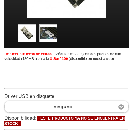
Re-stock: sin fecha de entrada.
Módulo USB 2.0, con dos puertos de alta
velocidad
(480MBit) para la
X-Surf-100
(disponible en nuestra web).
Driver USB en disquete :
ninguno
Disponibilidad:
ESTE PRODUCTO YA NO SE ENCUENTRA EN
STOCK