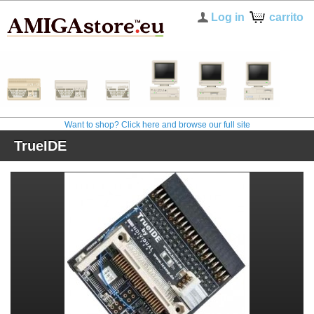
Log in
carrito
Want to shop? Click here and browse our full site
TrueIDE