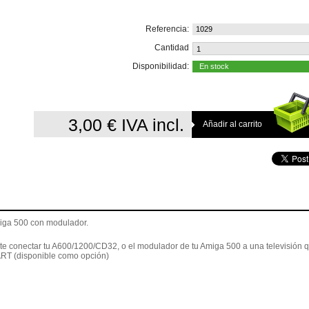
Referencia:
1029
Cantidad
Disponibilidad:
En stock
3,00 €
IVA incl.
iga 500 con modulador.
te conectar tu A600/1200/CD32, o el modulador de tu Amiga 500 a una televisión 
ART (disponible como opción)