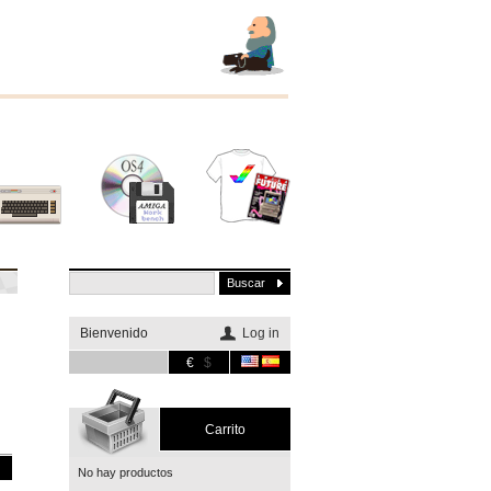
Otros
Software
Merchandising
sistemas
Bienvenido
Log in
€
$
Carrito
No hay productos