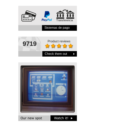
Transferencia
Sistemas de pago
Product reviews
9719
Check them out