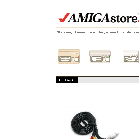
Shipping Commodore Amiga world wide si
Amiga 500
Amiga 1200
Amiga 60