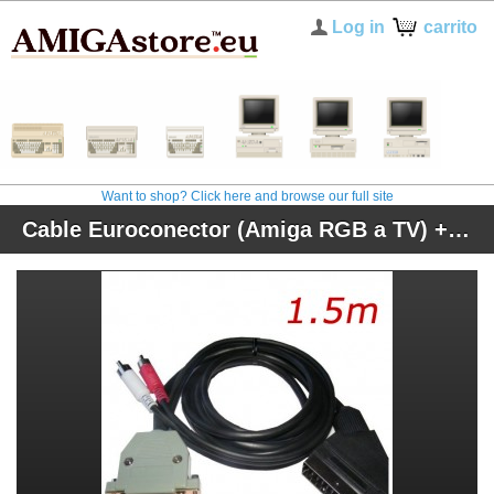
Log in
carrito
Want to shop? Click here and browse our full site
Cable Euroconector (Amiga RGB a TV) + sonido (con conector original)