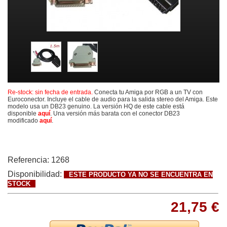
Re-stock: sin fecha de entrada.
Conecta tu Amiga por RGB a un TV con
Euroconector. Incluye el cable de audio para la salida stereo del Amiga. Este
modelo usa un DB23 genuino. La versión HQ de este cable está
disponible
aquí
. Una versión más barata con el conector DB23
modificado
aquí
.
Referencia:
1268
Disponibilidad:
ESTE PRODUCTO YA NO SE ENCUENTRA EN
STOCK
21,75 €