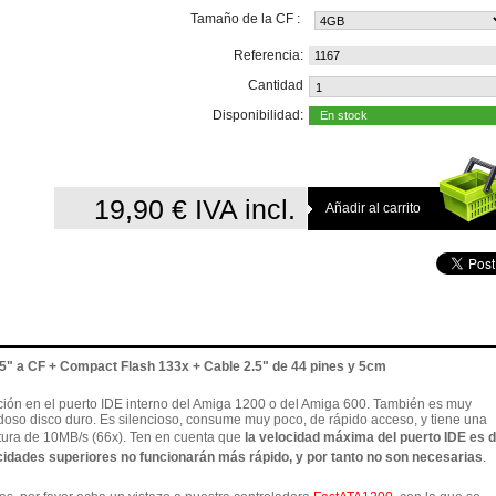
Tamaño de la CF :
Referencia:
1167
Cantidad
Disponibilidad:
En stock
19,90 €
IVA incl.
2.5" a CF + Compact Flash 133x + Cable 2.5" de 44 pines y 5cm
lación en el puerto IDE interno del Amiga 1200 o del Amiga 600. También es muy
oso disco duro. Es silencioso, consume muy poco, de rápido acceso, y tiene una
itura de 10MB/s (66x).
Ten en cuenta que
la velocidad máxima del puerto IDE es d
cidades superiores no funcionarán más rápido, y por tanto no son necesarias
.