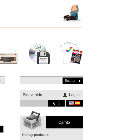
Otros
Software
Merchandising
sistemas
Bienvenido
Log in
€
$
Carrito
No hay productos