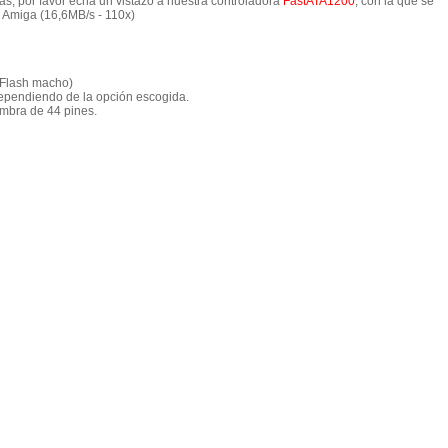
as, por favor echa un vistazo a nuestra controladora
FastATA1200
, con la que se
 Amiga (16,6MB/s - 110x)
 Flash macho)
dependiendo de la opción escogida.
embra de 44 pines.