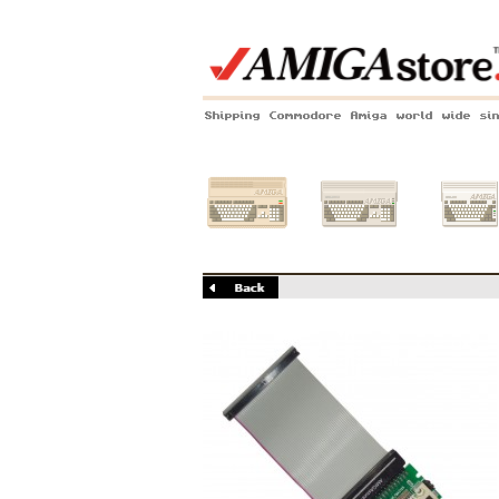
Shipping Commodore Amiga world wide si
Amiga 500
Amiga 1200
Amiga 60