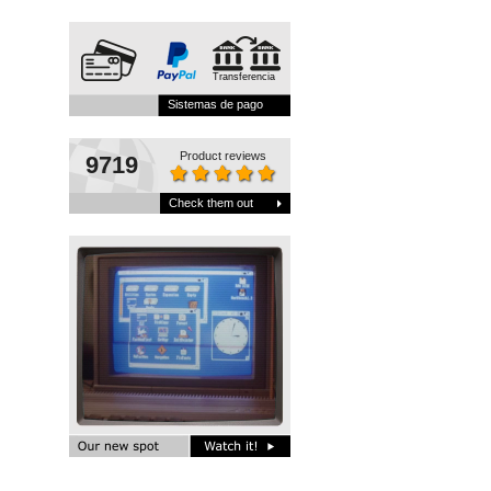
Transferencia
Sistemas de pago
Product reviews
9719
Check them out