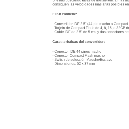
Si estás buscando tasas de transferencia más alt
consiguen las velocidades más altas posibles en
El Kit contiene:
- Convertidor IDE 2.5" (44-pin macho a Compact
- Tarjeta de Compact Flash de 4, 8, 16, o 32GB 
- Cable IDE de 2.5" de 5 cm. y dos conectores h
Características del convertidor:
- Conector IDE 44 pines macho
- Conector Compact Flash macho
- Swtich de selección Maestro/Esclavo
- Dimensiones: 52 x 37 mm